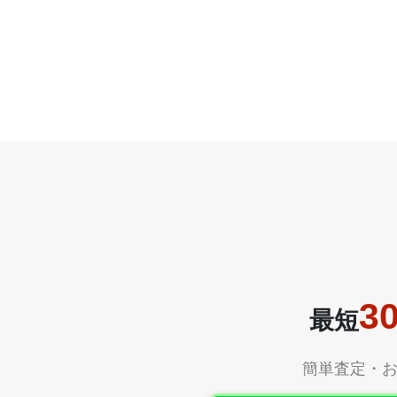
3
最短
簡単査定・