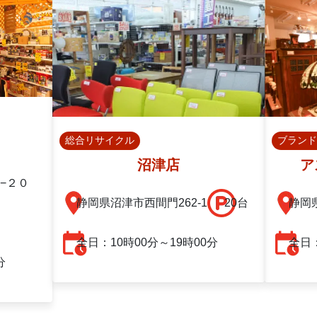
総合リサイクル
ブランド
沼津店
ア
−２０
静岡県沼津市西間門262-1
20台
静岡
全日：10時00分～19時00分
全日：
分