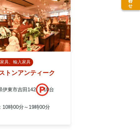
家具、輸入家具
ストンアンティーク
県伊東市吉田142
10台
10時00分～19時00分