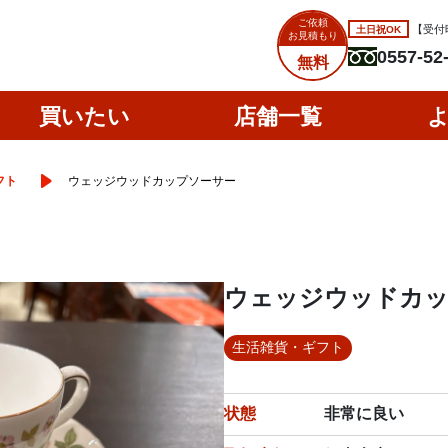
ご依頼
土日祝OK
【受付時
お見積もり
0557-52
無料
買いたい
店舗一覧
フト
ウェッジウッドカップソーサー
ウェッジウッドカッ
生活雑貨・ギフト
状態
非常に良い