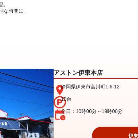
品。
別な時間に。
アストン伊東本店
静岡県伊東市宮川町1-6-12
10台
全日：10時00分～19時00分
伊