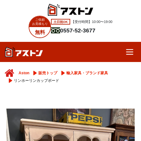
ご依頼
土日祝OK
【受付時間】10:00〜19:00
お見積もり
0557-52-3677
無料
Aston
販売トップ
輸入家具・ブランド家具
リンホーリンカップボード