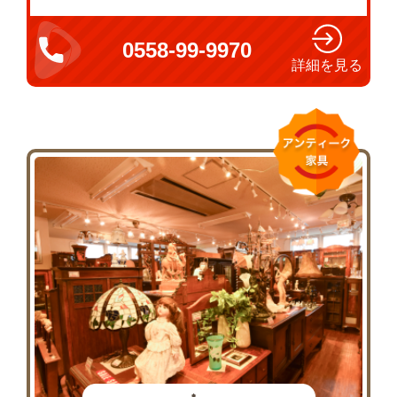
0558‐99‐9970
詳細を見る